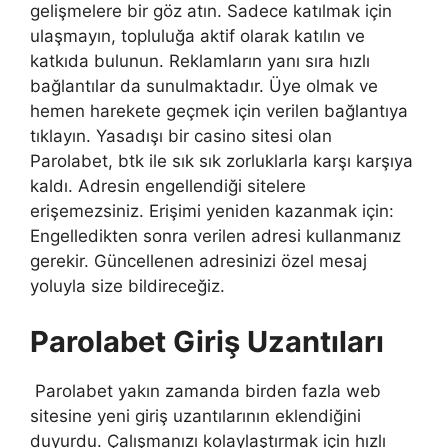
gelişmelere bir göz atın. Sadece katılmak için
ulaşmayın, topluluğa aktif olarak katılın ve
katkıda bulunun. Reklamların yanı sıra hızlı
bağlantılar da sunulmaktadır. Üye olmak ve
hemen harekete geçmek için verilen bağlantıya
tıklayın. Yasadışı bir casino sitesi olan
Parolabet, btk ile sık sık zorluklarla karşı karşıya
kaldı. Adresin engellendiği sitelere
erişemezsiniz. Erişimi yeniden kazanmak için:
Engelledikten sonra verilen adresi kullanmanız
gerekir. Güncellenen adresinizi özel mesaj
yoluyla size bildireceğiz.
Parolabet Giriş Uzantıları
Parolabet yakın zamanda birden fazla web
sitesine yeni giriş uzantılarının eklendiğini
duyurdu. Çalışmanızı kolaylaştırmak için hızlı