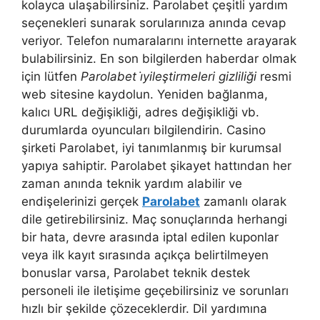
kolayca ulaşabilirsiniz. Parolabet çeşitli yardım
seçenekleri sunarak sorularınıza anında cevap
veriyor. Telefon numaralarını internette arayarak
bulabilirsiniz. En son bilgilerden haberdar olmak
için lütfen
Parolabet i̇yileştirmeleri gizliliği
resmi
web sitesine kaydolun. Yeniden bağlanma,
kalıcı URL değişikliği, adres değişikliği vb.
durumlarda oyuncuları bilgilendirin. Casino
şirketi Parolabet, iyi tanımlanmış bir kurumsal
yapıya sahiptir. Parolabet şikayet hattından her
zaman anında teknik yardım alabilir ve
endişelerinizi gerçek
Parolabet
zamanlı olarak
dile getirebilirsiniz. Maç sonuçlarında herhangi
bir hata, devre arasında iptal edilen kuponlar
veya ilk kayıt sırasında açıkça belirtilmeyen
bonuslar varsa, Parolabet teknik destek
personeli ile iletişime geçebilirsiniz ve sorunları
hızlı bir şekilde çözeceklerdir. Dil yardımına