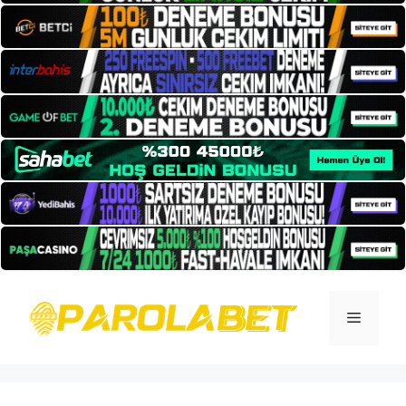
İçeriğe
atla
Menü