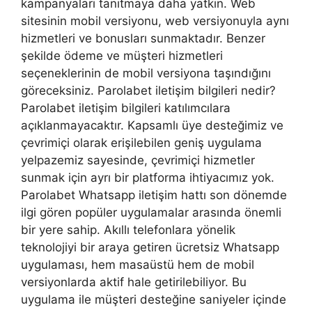
kampanyaları tanıtmaya daha yatkın. Web
sitesinin mobil versiyonu, web versiyonuyla aynı
hizmetleri ve bonusları sunmaktadır. Benzer
şekilde ödeme ve müşteri hizmetleri
seçeneklerinin de mobil versiyona taşındığını
göreceksiniz. Parolabet iletişim bilgileri nedir?
Parolabet iletişim bilgileri katılımcılara
açıklanmayacaktır. Kapsamlı üye desteğimiz ve
çevrimiçi olarak erişilebilen geniş uygulama
yelpazemiz sayesinde, çevrimiçi hizmetler
sunmak için ayrı bir platforma ihtiyacımız yok.
Parolabet Whatsapp iletişim hattı son dönemde
ilgi gören popüler uygulamalar arasında önemli
bir yere sahip. Akıllı telefonlara yönelik
teknolojiyi bir araya getiren ücretsiz Whatsapp
uygulaması, hem masaüstü hem de mobil
versiyonlarda aktif hale getirilebiliyor. Bu
uygulama ile müşteri desteğine saniyeler içinde