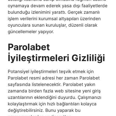
oynamaya devam ederek yasa dışı faaliyetlerde
bulunduğu izlenimini yarattı. Gerçek zamanlı
işlem verilerini kurumsal altyapıları üzerinden
oyunculara sunan kuruluşlar, düzenli olarak
güncellemeler yapıyor.
Parolabet
İyileştirmeleri Gizliliği
Potansiyel iyileştirmeleri teşvik etmek için
Parolabet resmi adresi her zaman Parolabet
sayfasında listelenecektir. Parolabet yakın
zamanda birden fazla web sitesine yeni giriş
uzantılarının eklendiğini duyurdu. Çalışmanızı
kolaylaştırmak için hızlı bağlantıları kolayca
değiştirebilirsiniz. Bunu yaparak bu