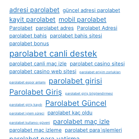
adresi parolabet
güncel adresi parolabet
kayit parolabet
mobil parolabet
Parolabet
parolabet adres
Parolabet Adresi
parolabet bahis
parolabet bahis sitesi
parolabet bonus
parolabet canli destek
parolabet canli maç izle
parolabet casino sitesi
parolabet casino web sitesi
parolabet erişim zorlukları
parolabet girisi
parolabet espor anlamı
Parolabet Giriş
parolabet giriş bilgilendirmesi
Parolabet Güncel
parolabet giriş kaydı
parolabet kaç oldu
parolabet i̇şlem süreci
parolabet maç izle
parolabet kullanıcı güveni
parolabet maç izleme
parolabet para i̇şlemleri
parolabet para yatirma