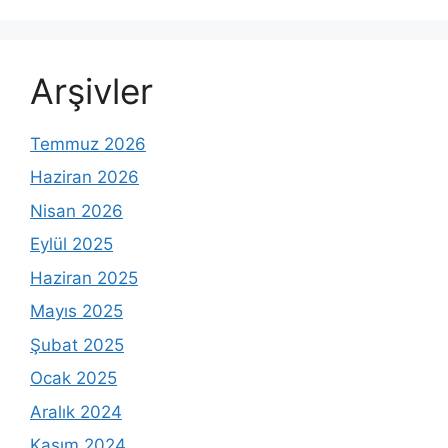
Arşivler
Temmuz 2026
Haziran 2026
Nisan 2026
Eylül 2025
Haziran 2025
Mayıs 2025
Şubat 2025
Ocak 2025
Aralık 2024
Kasım 2024