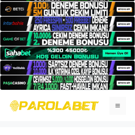
İçeriğe
atla
Menü