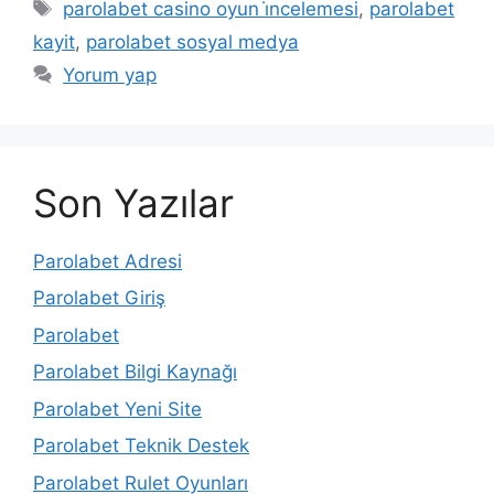
Etiketler
parolabet casino oyun i̇ncelemesi
,
parolabet
kayit
,
parolabet sosyal medya
Yorum yap
Son Yazılar
Parolabet Adresi
Parolabet Giriş
Parolabet
Parolabet Bilgi Kaynağı
Parolabet Yeni Site
Parolabet Teknik Destek
Parolabet Rulet Oyunları