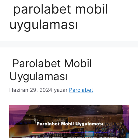
parolabet mobil
uygulaması
Parolabet Mobil
Uygulaması
Haziran 29, 2024
yazar
Parolabet