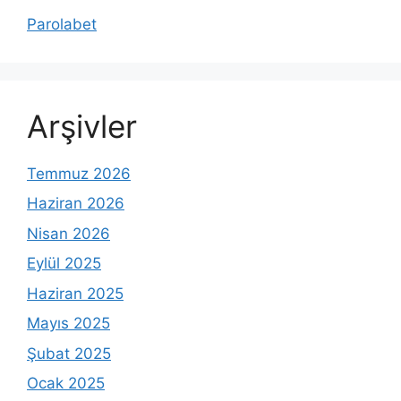
Parolabet
Arşivler
Temmuz 2026
Haziran 2026
Nisan 2026
Eylül 2025
Haziran 2025
Mayıs 2025
Şubat 2025
Ocak 2025