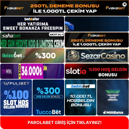
×
PAROLABET GİRİŞ İÇİN TIKLAYINIZ!