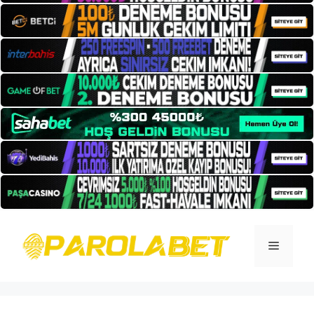
İçeriğe
atla
Menü