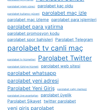
parolabet kaç oldu
parolabet i̇şlem süreci
parolabet maç izle
parolabet kullanıcı güveni
parolabet maç izleme
parolabet para i̇şlemleri
parolabet para yatirma
parolabet promosyon kodu
parolabet spor bahisleri
Parolabet Telegram
parolabet tv canli maç
Parolabet Twitter
parolabet tv hizmetleri
parolabet web sitesi
parolabet türkiye hizmeti
parolabet whatsapp
parolabet yeni adresi
Parolabet Yeni Giriş
parolabet çağrı merkezi
parolabet üyelik
parolabet üye avantajları
Parolabet Şikayet
twitter parolabet
yeni giris parolabet