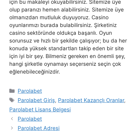
için bu makaleyi okuyabilirsiniz. Sitemize üye
olup paranızı hemen alabilirsiniz. Sitemize üye
olmanızdan mutluluk duyuyoruz. Casino
oyunlarımızı burada bulabilirsiniz. Şirketiniz
casino sektöründe oldukça başarılı. Oyun
sorunsuz ve hızlı bir şekilde çalışıyor; bu da her
konuda yüksek standartları takip eden bir site
için iyi bir şey. Bilmeniz gereken en önemli şey,
hangi şirketle oynamayı seçerseniz seçin çok
eğlenebileceğinizdir.
Kategoriler
Parolabet
Etiketler
Parolabet Giriş
,
Parolabet Kazançlı Oranlar
,
Parolabet Lisans Belgesi
Parolabet
Parolabet Adresi