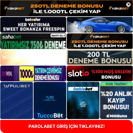
×
PAROLABET GİRİŞ İÇİN TIKLAYINIZ!