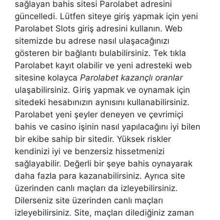
sağlayan bahis sitesi Parolabet adresini
güncelledi. Lütfen siteye giriş yapmak için yeni
Parolabet Slots giriş adresini kullanın. Web
sitemizde bu adrese nasıl ulaşacağınızı
gösteren bir bağlantı bulabilirsiniz. Tek tıkla
Parolabet kayıt olabilir ve yeni adresteki web
sitesine kolayca
Parolabet kazançlı oranlar
ulaşabilirsiniz. Giriş yapmak ve oynamak için
sitedeki hesabınızın aynısını kullanabilirsiniz.
Parolabet yeni şeyler deneyen ve çevrimiçi
bahis ve casino işinin nasıl yapılacağını iyi bilen
bir ekibe sahip bir sitedir. Yüksek riskler
kendinizi iyi ve benzersiz hissetmenizi
sağlayabilir. Değerli bir şeye bahis oynayarak
daha fazla para kazanabilirsiniz. Ayrıca site
üzerinden canlı maçları da izleyebilirsiniz.
Dilerseniz site üzerinden canlı maçları
izleyebilirsiniz. Site, maçları dilediğiniz zaman