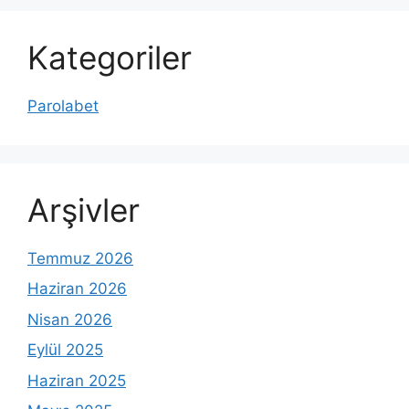
Kategoriler
Parolabet
Arşivler
Temmuz 2026
Haziran 2026
Nisan 2026
Eylül 2025
Haziran 2025