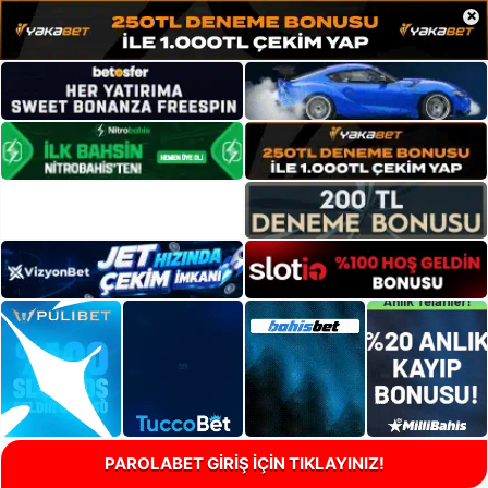
×
PAROLABET GİRİŞ İÇİN TIKLAYINIZ!