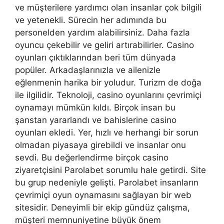
ve müşterilere yardımcı olan insanlar çok bilgili
ve yetenekli. Sürecin her adımında bu
personelden yardım alabilirsiniz. Daha fazla
oyuncu çekebilir ve geliri artırabilirler. Casino
oyunları çıktıklarından beri tüm dünyada
popüler. Arkadaşlarınızla ve ailenizle
eğlenmenin harika bir yoludur. Turizm de doğa
ile ilgilidir. Teknoloji, casino oyunlarını çevrimiçi
oynamayı mümkün kıldı. Birçok insan bu
şanstan yararlandı ve bahislerine casino
oyunları ekledi. Yer, hızlı ve herhangi bir sorun
olmadan piyasaya girebildi ve insanlar onu
sevdi. Bu değerlendirme birçok casino
ziyaretçisini Parolabet sorumlu hale getirdi. Site
bu grup nedeniyle gelişti. Parolabet insanların
çevrimiçi oyun oynamasını sağlayan bir web
sitesidir. Deneyimli bir ekip gündüz çalışma,
müşteri memnuniyetine büyük önem