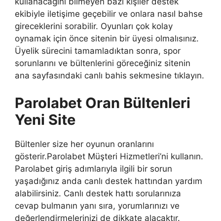
kullanacağını bilmeyen bazı kişiler destek
ekibiyle iletişime geçebilir ve onlara nasıl bahse
gireceklerini sorabilir. Oyunları çok kolay
oynamak için önce sitenin bir üyesi olmalısınız.
Üyelik sürecini tamamladıktan sonra, spor
sorunlarını ve bültenlerini göreceğiniz sitenin
ana sayfasındaki canlı bahis sekmesine tıklayın.
Parolabet Oran Bültenleri
Yeni Site
Bültenler size her oyunun oranlarını
gösterir.Parolabet Müşteri Hizmetleri’ni kullanın.
Parolabet giriş adımlarıyla ilgili bir sorun
yaşadığınız anda canlı destek hattından yardım
alabilirsiniz. Canlı destek hattı sorularınıza
cevap bulmanın yanı sıra, yorumlarınızı ve
değerlendirmelerinizi de dikkate alacaktır.