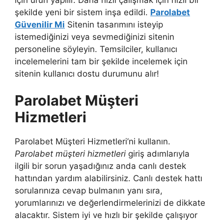
şekilde yeni bir sistem inşa edildi.
Parolabet
Güvenilir Mi
Sitenin tasarımını isteyip
istemediğinizi veya sevmediğinizi sitenin
personeline söyleyin. Temsilciler, kullanıcı
incelemelerini tam bir şekilde incelemek için
sitenin kullanıcı dostu durumunu alır!
Parolabet Müşteri
Hizmetleri
Parolabet Müşteri Hizmetleri’ni kullanın.
Parolabet müşteri hizmetleri
giriş adımlarıyla
ilgili bir sorun yaşadığınız anda canlı destek
hattından yardım alabilirsiniz. Canlı destek hattı
sorularınıza cevap bulmanın yanı sıra,
yorumlarınızı ve değerlendirmelerinizi de dikkate
alacaktır. Sistem iyi ve hızlı bir şekilde çalışıyor