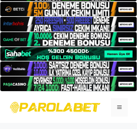
İçeriğe
atla
Menü