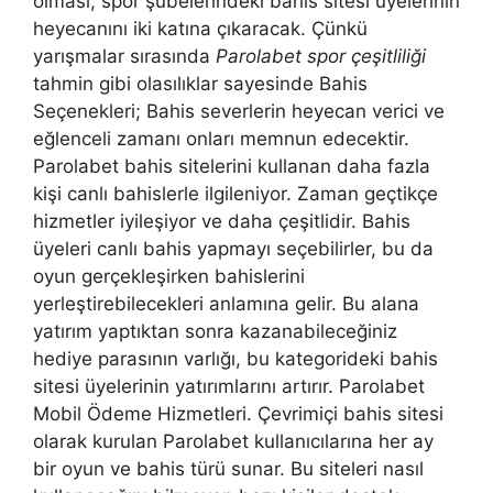
olması, spor şubelerindeki bahis sitesi üyelerinin
heyecanını iki katına çıkaracak. Çünkü
yarışmalar sırasında
Parolabet spor çeşitliliği
tahmin gibi olasılıklar sayesinde Bahis
Seçenekleri; Bahis severlerin heyecan verici ve
eğlenceli zamanı onları memnun edecektir.
Parolabet bahis sitelerini kullanan daha fazla
kişi canlı bahislerle ilgileniyor. Zaman geçtikçe
hizmetler iyileşiyor ve daha çeşitlidir. Bahis
üyeleri canlı bahis yapmayı seçebilirler, bu da
oyun gerçekleşirken bahislerini
yerleştirebilecekleri anlamına gelir. Bu alana
yatırım yaptıktan sonra kazanabileceğiniz
hediye parasının varlığı, bu kategorideki bahis
sitesi üyelerinin yatırımlarını artırır. Parolabet
Mobil Ödeme Hizmetleri. Çevrimiçi bahis sitesi
olarak kurulan Parolabet kullanıcılarına her ay
bir oyun ve bahis türü sunar. Bu siteleri nasıl