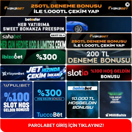
×
PAROLABET GİRİŞ İÇİN TIKLAYINIZ!