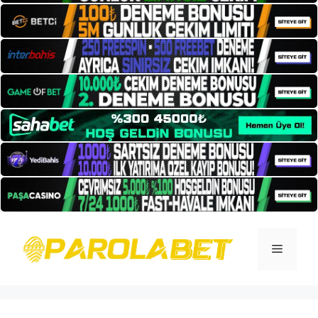
İçeriğe
atla
Menü