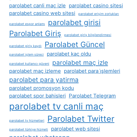
parolabet canli maç izle
parolabet casino sitesi
parolabet casino web sitesi
parolabet erişim zorlukları
parolabet girisi
parolabet espor anlamı
Parolabet Giriş
parolabet giriş bilgilendirmesi
Parolabet Güncel
parolabet giriş kaydı
parolabet kaç oldu
parolabet i̇şlem süreci
parolabet maç izle
parolabet kullanıcı güveni
parolabet maç izleme
parolabet para i̇şlemleri
parolabet para yatirma
parolabet promosyon kodu
parolabet spor bahisleri
Parolabet Telegram
parolabet tv canli maç
Parolabet Twitter
parolabet tv hizmetleri
parolabet web sitesi
parolabet türkiye hizmeti