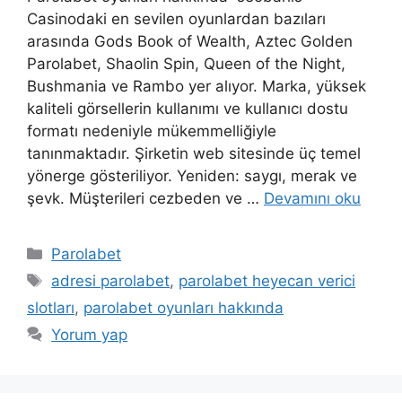
Casinodaki en sevilen oyunlardan bazıları
arasında Gods Book of Wealth, Aztec Golden
Parolabet, Shaolin Spin, Queen of the Night,
Bushmania ve Rambo yer alıyor. Marka, yüksek
kaliteli görsellerin kullanımı ve kullanıcı dostu
formatı nedeniyle mükemmelliğiyle
tanınmaktadır. Şirketin web sitesinde üç temel
yönerge gösteriliyor. Yeniden: saygı, merak ve
şevk. Müşterileri cezbeden ve …
Devamını oku
Kategoriler
Parolabet
Etiketler
adresi parolabet
,
parolabet heyecan verici
slotları
,
parolabet oyunları hakkında
Yorum yap