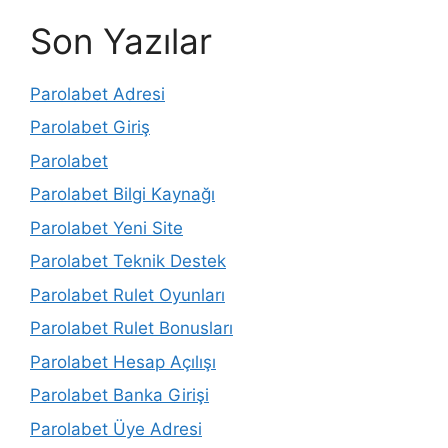
Son Yazılar
Parolabet Adresi
Parolabet Giriş
Parolabet
Parolabet Bilgi Kaynağı
Parolabet Yeni Site
Parolabet Teknik Destek
Parolabet Rulet Oyunları
Parolabet Rulet Bonusları
Parolabet Hesap Açılışı
Parolabet Banka Girişi
Parolabet Üye Adresi