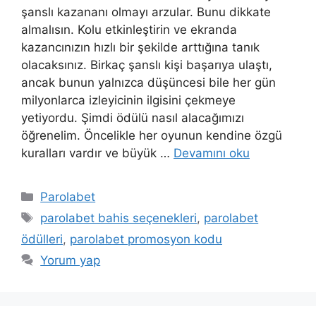
şanslı kazananı olmayı arzular. Bunu dikkate
almalısın. Kolu etkinleştirin ve ekranda
kazancınızın hızlı bir şekilde arttığına tanık
olacaksınız. Birkaç şanslı kişi başarıya ulaştı,
ancak bunun yalnızca düşüncesi bile her gün
milyonlarca izleyicinin ilgisini çekmeye
yetiyordu. Şimdi ödülü nasıl alacağımızı
öğrenelim. Öncelikle her oyunun kendine özgü
kuralları vardır ve büyük …
Devamını oku
Kategoriler
Parolabet
Etiketler
parolabet bahis seçenekleri
,
parolabet
ödülleri
,
parolabet promosyon kodu
Yorum yap