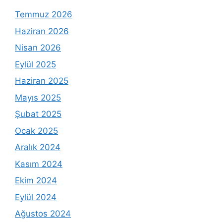
Temmuz 2026
Haziran 2026
Nisan 2026
Eylül 2025
Haziran 2025
Mayıs 2025
Şubat 2025
Ocak 2025
Aralık 2024
Kasım 2024
Ekim 2024
Eylül 2024
Ağustos 2024