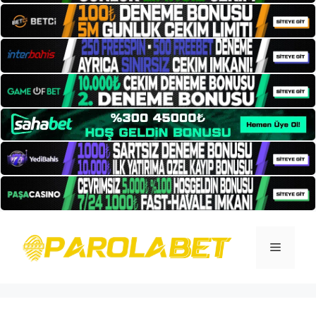
İçeriğe
atla
Menü