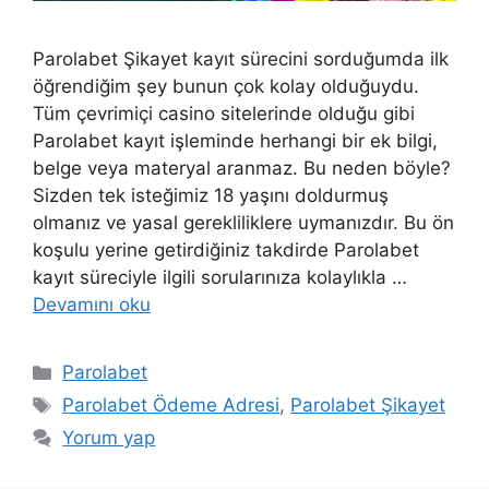
Parolabet Şikayet kayıt sürecini sorduğumda ilk
öğrendiğim şey bunun çok kolay olduğuydu.
Tüm çevrimiçi casino sitelerinde olduğu gibi
Parolabet kayıt işleminde herhangi bir ek bilgi,
belge veya materyal aranmaz. Bu neden böyle?
Sizden tek isteğimiz 18 yaşını doldurmuş
olmanız ve yasal gerekliliklere uymanızdır. Bu ön
koşulu yerine getirdiğiniz takdirde Parolabet
kayıt süreciyle ilgili sorularınıza kolaylıkla …
Devamını oku
Kategoriler
Parolabet
Etiketler
Parolabet Ödeme Adresi
,
Parolabet Şikayet
Yorum yap