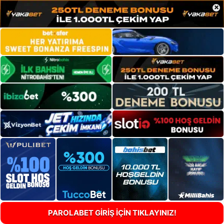
×
PAROLABET GİRİŞ İÇİN TIKLAYINIZ!