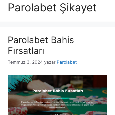
Parolabet Şikayet
Parolabet Bahis
Fırsatları
Temmuz 3, 2024
yazar
Parolabet