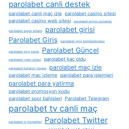
parolabet canli destek
parolabet canli maç izle
parolabet casino sitesi
parolabet casino web sitesi
parolabet erişim zorlukları
parolabet girisi
parolabet espor anlamı
Parolabet Giriş
parolabet giriş bilgilendirmesi
Parolabet Güncel
parolabet giriş kaydı
parolabet kaç oldu
parolabet i̇şlem süreci
parolabet maç izle
parolabet kullanıcı güveni
parolabet maç izleme
parolabet para i̇şlemleri
parolabet para yatirma
parolabet promosyon kodu
parolabet spor bahisleri
Parolabet Telegram
parolabet tv canli maç
Parolabet Twitter
parolabet tv hizmetleri