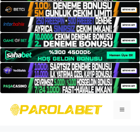
İçeriğe
atla
Menü