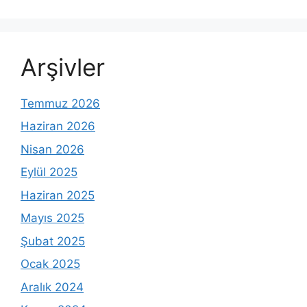
Arşivler
Temmuz 2026
Haziran 2026
Nisan 2026
Eylül 2025
Haziran 2025
Mayıs 2025
Şubat 2025
Ocak 2025
Aralık 2024