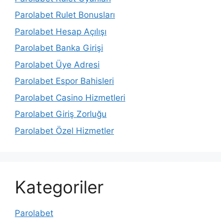
Parolabet Rulet Bonusları
Parolabet Hesap Açılışı
Parolabet Banka Girişi
Parolabet Üye Adresi
Parolabet Espor Bahisleri
Parolabet Casino Hizmetleri
Parolabet Giriş Zorluğu
Parolabet Özel Hizmetler
Kategoriler
Parolabet