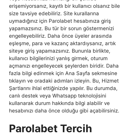
erişemiyorsanız, kayıtlı bir kullanıcı olsanız bile
size tavsiye edebiliriz. Site kurallarına
uymadığınız için Parolabet hesabınıza giriş
yapamazsınız. Bu tür bir sorun göstermenizi
engelleyebiliriz. Daha önce üyeler arasında
eşleşme, para ve kazanç aktardıysanız, artık
siteye giriş yapamazsınız. Bununla birlikte,
kullanıcı bilgilerinizi yanlış girmek, oturum
açmanızı engelleyecek şeylerden biridir. Daha
fazla bilgi edinmek için Ana Sayfa sekmesine
tıklayın ve oradaki adımları izleyin. Bu, Hizmet
Şartlarını ihlal ettiğinizde yapılır. Bu durumda,
canlı destek veya Whatsapp teknolojisini
kullanarak durum hakkında bilgi alabilir ve
hesabınızı daha önce olduğu gibi açabilirsiniz.
Parolabet Tercih