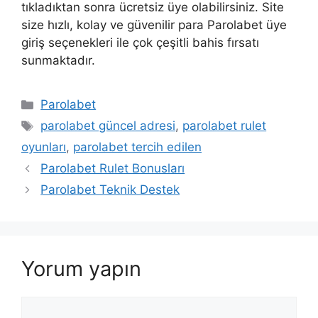
tıkladıktan sonra ücretsiz üye olabilirsiniz. Site
size hızlı, kolay ve güvenilir para Parolabet üye
giriş seçenekleri ile çok çeşitli bahis fırsatı
sunmaktadır.
Kategoriler
Parolabet
Etiketler
parolabet güncel adresi
,
parolabet rulet
oyunları
,
parolabet tercih edilen
Parolabet Rulet Bonusları
Parolabet Teknik Destek
Yorum yapın
Yorum