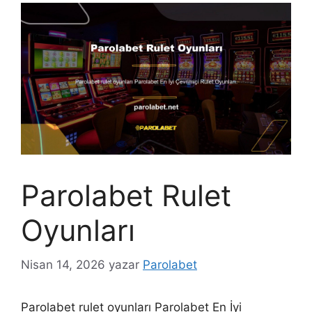
Parolabet Rulet
Oyunları
Nisan 14, 2026
yazar
Parolabet
Parolabet rulet oyunları Parolabet En İyi