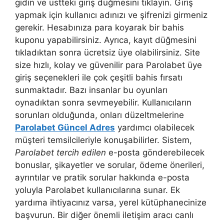
gidin ve üstteki giriş düğmesini tıklayın. Giriş
yapmak için kullanıcı adınızı ve şifrenizi girmeniz
gerekir. Hesabınıza para koyarak bir bahis
kuponu yapabilirsiniz. Ayrıca, kayıt düğmesini
tıkladıktan sonra ücretsiz üye olabilirsiniz. Site
size hızlı, kolay ve güvenilir para Parolabet üye
giriş seçenekleri ile çok çeşitli bahis fırsatı
sunmaktadır. Bazı insanlar bu oyunları
oynadıktan sonra sevmeyebilir. Kullanıcıların
sorunları olduğunda, onları düzeltmelerine
Parolabet Güncel Adres
yardımcı olabilecek
müşteri temsilcileriyle konuşabilirler. Sistem,
Parolabet tercih edilen
e-posta gönderebilecek
bonuslar, şikayetler ve sorular, ödeme önerileri,
ayrıntılar ve pratik sorular hakkında e-posta
yoluyla Parolabet kullanıcılarına sunar. Ek
yardıma ihtiyacınız varsa, yerel kütüphanecinize
başvurun. Bir diğer önemli iletişim aracı canlı