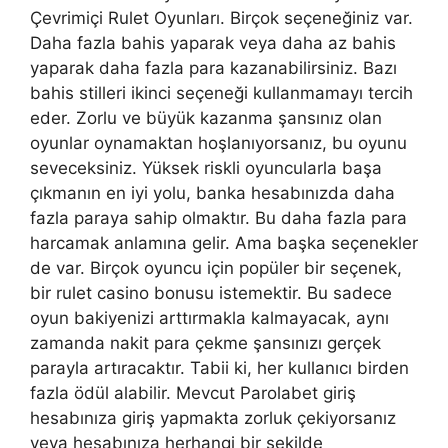
Çevrimiçi Rulet Oyunları. Birçok seçeneğiniz var.
Daha fazla bahis yaparak veya daha az bahis
yaparak daha fazla para kazanabilirsiniz. Bazı
bahis stilleri ikinci seçeneği kullanmamayı tercih
eder. Zorlu ve büyük kazanma şansınız olan
oyunlar oynamaktan hoşlanıyorsanız, bu oyunu
seveceksiniz. Yüksek riskli oyuncularla başa
çıkmanın en iyi yolu, banka hesabınızda daha
fazla paraya sahip olmaktır. Bu daha fazla para
harcamak anlamına gelir. Ama başka seçenekler
de var. Birçok oyuncu için popüler bir seçenek,
bir rulet casino bonusu istemektir. Bu sadece
oyun bakiyenizi arttırmakla kalmayacak, aynı
zamanda nakit para çekme şansınızı gerçek
parayla artıracaktır. Tabii ki, her kullanıcı birden
fazla ödül alabilir. Mevcut Parolabet giriş
hesabınıza giriş yapmakta zorluk çekiyorsanız
veya hesabınıza herhangi bir şekilde