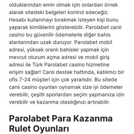
olduklarından emin olmak için onlardan örnek
alarak sitedeki belgeleri kontrol edeceğiz.
Hesabı kullanmayı bırakmak isteyen kişi bunu
yaparak kimliklerini gösterebilir.
Parolabet canlı
casino
bu güvenilir ödemelerle diğer bahis
alanlarından uzak duruyor. Parolabet mobil
adresi, yüksek oranlı bahisler yapmak için
mevcut oturum açma adresi ve mobil giriş
adresi ile Türk Parolabet casino hizmetine
erişim sağlar! Canlı destek hattında, katılımcı bir
ofis 7-24 müşteri için çok yararlıdır. Bu sitede
canlı casino oyunları oynamak size iyi ödemeler
verebilir, çeşitli sporlardan seçim yapmanıza izin
verebilir ve kazanma olasılığınızı artırabilir.
Parolabet Para Kazanma
Rulet Oyunları