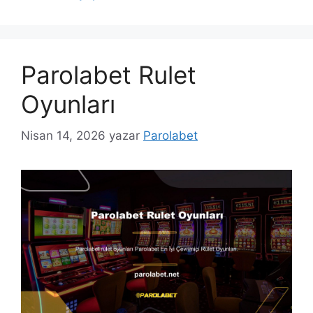
Parolabet Rulet
Oyunları
Nisan 14, 2026
yazar
Parolabet