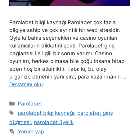
Parolabet bilgi kaynağı Parolabet çok fazla
bilgiye sahip ve çok ayrıntılı bir web sitesidir.
Öyle ki bahis seçenekleri ve casino oyunları
kullanıcıların dikkatini çekti. Parolabet giriş
bağlantısı ile ilgili bir sorun var mı. Casino
oyunları, herkes olmasa bile çoğu insana hitap
eden hoş bir etkinliktir. Tabii ki, bu olayı
organize etmenin yanı sıra, para kazanmanın …
Devamını oku
Kategoriler
Parolabet
Etiketler
parolabet bilgi kaynağı
,
parolabet giriş
düğmesi
,
parolabet üyelik
Yorum yap