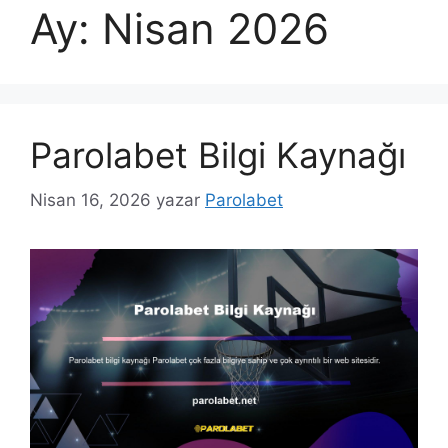
Ay:
Nisan 2026
Parolabet Bilgi Kaynağı
Nisan 16, 2026
yazar
Parolabet