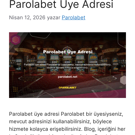
Parolabet Üye Adresi
Nisan 12, 2026
yazar
Parolabet
Parolabet üye adresi Parolabet bir üyesiyseniz,
mevcut adresinizi kullanabilirsiniz, böylece
hizmete kolayca erişebilirsiniz. Blog, içeriğini her