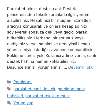
Parolabet teknik destek canlı Destek
penceresinden teknik sorunlarla ilgili yardım
alabilirsiniz. Hesabınızı bir müşteri hizmetleri
aracıyla konuşarak ve onlara hesap adınızı
söyleyerek sonsuza dek veya geçici olarak
bitirebilirsiniz. Herhangi bir sorunuz veya
endişeniz varsa, samimi ve deneyimli hesap
yöneticileriyle istediğiniz zaman konuşabilirsiniz.
Bekleme süresi yok. Kullanıcı adınız varsa, canlı
destek hattına hemen katılabilirsiniz.
Düşüncelerinizi, yorumlarınızı, …
Devamını oku
Kategoriler
Parolabet
Etiketler
parolabet canli destek
,
parolabet spor
bahisleri
,
parolabet teknik destek
Yorum yap