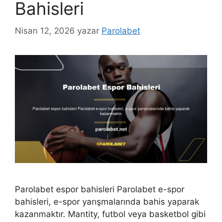
Bahisleri
Nisan 12, 2026
yazar
Parolabet
Parolabet espor bahisleri Parolabet e-spor
bahisleri, e-spor yarışmalarında bahis yaparak
kazanmaktır. Mantity, futbol veya basketbol gibi