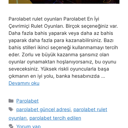
Parolabet rulet oyunları Parolabet En İyi
Çevrimiçi Rulet Oyunları. Birçok seçeneğiniz var.
Daha fazla bahis yaparak veya daha az bahis
yaparak daha fazla para kazanabilirsiniz. Bazı
bahis stilleri ikinci seçeneği kullanmamayı tercih
eder. Zorlu ve büyük kazanma şansınız olan
oyunlar oynamaktan hoşlanıyorsanız, bu oyunu
seveceksiniz. Yüksek riskli oyuncularla başa
çıkmanın en iyi yolu, banka hesabınızda …
Devamını oku
Kategoriler
Parolabet
Etiketler
parolabet güncel adresi
,
parolabet rulet
oyunları
,
parolabet tercih edilen
Yorum yap