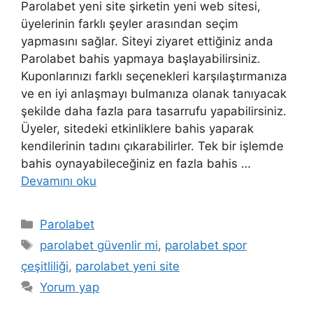
Parolabet yeni site şirketin yeni web sitesi,
üyelerinin farklı şeyler arasından seçim
yapmasını sağlar. Siteyi ziyaret ettiğiniz anda
Parolabet bahis yapmaya başlayabilirsiniz.
Kuponlarınızı farklı seçenekleri karşılaştırmanıza
ve en iyi anlaşmayı bulmanıza olanak tanıyacak
şekilde daha fazla para tasarrufu yapabilirsiniz.
Üyeler, sitedeki etkinliklere bahis yaparak
kendilerinin tadını çıkarabilirler. Tek bir işlemde
bahis oynayabileceğiniz en fazla bahis …
Devamını oku
Kategoriler
Parolabet
Etiketler
parolabet güvenlir mi
,
parolabet spor
çeşitliliği
,
parolabet yeni site
Yorum yap