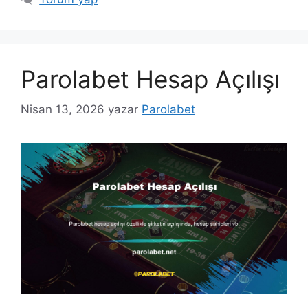
Parolabet Hesap Açılışı
Nisan 13, 2026
yazar
Parolabet