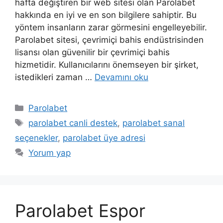
hafta değiştiren bir web sitesi olan Parolabet
hakkında en iyi ve en son bilgilere sahiptir. Bu
yöntem insanların zarar görmesini engelleyebilir.
Parolabet sitesi, çevrimiçi bahis endüstrisinden
lisansı olan güvenilir bir çevrimiçi bahis
hizmetidir. Kullanıcılarını önemseyen bir şirket,
istedikleri zaman …
Devamını oku
Kategoriler
Parolabet
Etiketler
parolabet canli destek
,
parolabet sanal
seçenekler
,
parolabet üye adresi
Yorum yap
Parolabet Espor