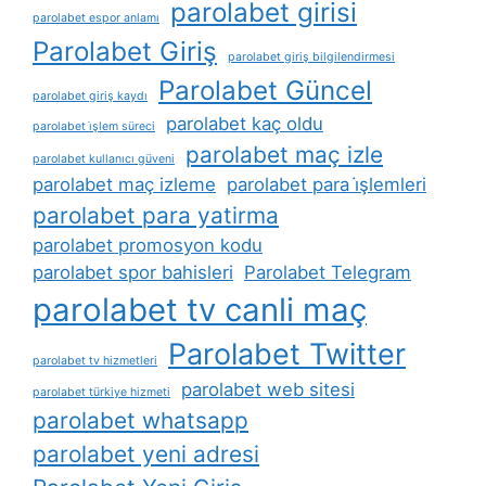
parolabet girisi
parolabet espor anlamı
Parolabet Giriş
parolabet giriş bilgilendirmesi
Parolabet Güncel
parolabet giriş kaydı
parolabet kaç oldu
parolabet i̇şlem süreci
parolabet maç izle
parolabet kullanıcı güveni
parolabet maç izleme
parolabet para i̇şlemleri
parolabet para yatirma
parolabet promosyon kodu
parolabet spor bahisleri
Parolabet Telegram
parolabet tv canli maç
Parolabet Twitter
parolabet tv hizmetleri
parolabet web sitesi
parolabet türkiye hizmeti
parolabet whatsapp
parolabet yeni adresi