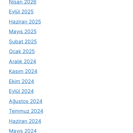
Nisan 2026
Eylül 2025
Haziran 2025
Mayıs 2025
Şubat 2025
Ocak 2025
Aralık 2024
Kasım 2024
Ekim 2024
Eylül 2024
Ağustos 2024
Temmuz 2024
Haziran 2024
Mayıs 2024