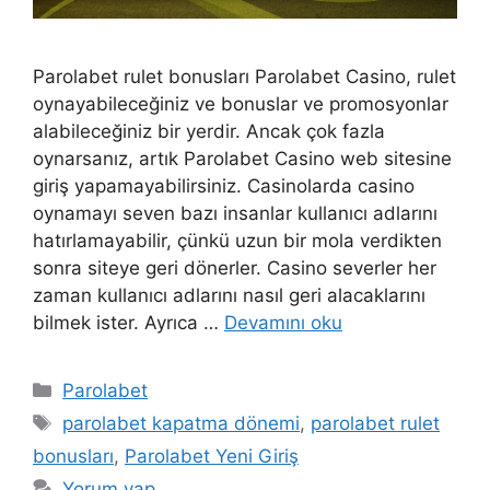
Parolabet rulet bonusları Parolabet Casino, rulet
oynayabileceğiniz ve bonuslar ve promosyonlar
alabileceğiniz bir yerdir. Ancak çok fazla
oynarsanız, artık Parolabet Casino web sitesine
giriş yapamayabilirsiniz. Casinolarda casino
oynamayı seven bazı insanlar kullanıcı adlarını
hatırlamayabilir, çünkü uzun bir mola verdikten
sonra siteye geri dönerler. Casino severler her
zaman kullanıcı adlarını nasıl geri alacaklarını
bilmek ister. Ayrıca …
Devamını oku
Kategoriler
Parolabet
Etiketler
parolabet kapatma dönemi
,
parolabet rulet
bonusları
,
Parolabet Yeni Giriş
Yorum yap