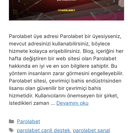
Parolabet üye adresi Parolabet bir üyesiyseniz,
mevcut adresinizi kullanabilirsiniz, böylece
hizmete kolayca erişebilirsiniz. Blog, içeriğini her
hafta değiştiren bir web sitesi olan Parolabet
hakkında en iyi ve en son bilgilere sahiptir. Bu
yöntem insanların zarar görmesini engelleyebilir.
Parolabet sitesi, çevrimiçi bahis endüstrisinden
lisansı olan güvenilir bir çevrimiçi bahis
hizmetidir. Kullanıcılarını önemseyen bir şirket,
istedikleri zaman …
Devamını oku
Kategoriler
Parolabet
Etiketler
parolabet canli destek
,
parolabet sanal