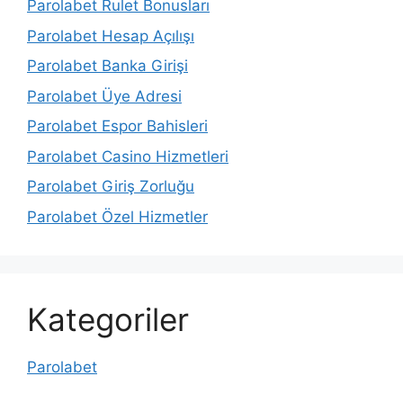
Parolabet Rulet Bonusları
Parolabet Hesap Açılışı
Parolabet Banka Girişi
Parolabet Üye Adresi
Parolabet Espor Bahisleri
Parolabet Casino Hizmetleri
Parolabet Giriş Zorluğu
Parolabet Özel Hizmetler
Kategoriler
Parolabet