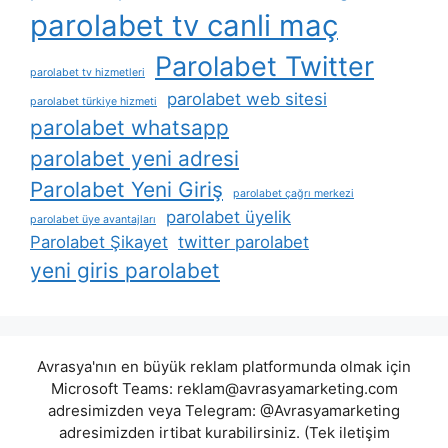
parolabet tv canli maç
Parolabet Twitter
parolabet tv hizmetleri
parolabet web sitesi
parolabet türkiye hizmeti
parolabet whatsapp
parolabet yeni adresi
Parolabet Yeni Giriş
parolabet çağrı merkezi
parolabet üyelik
parolabet üye avantajları
Parolabet Şikayet
twitter parolabet
yeni giris parolabet
Avrasya'nın en büyük reklam platformunda olmak için
Microsoft Teams:
reklam@avrasyamarketing.com
adresimizden veya Telegram: @Avrasyamarketing
adresimizden irtibat kurabilirsiniz. (Tek iletişim