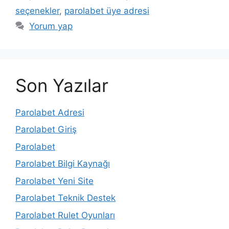
seçenekler
,
parolabet üye adresi
Yorum yap
Son Yazılar
Parolabet Adresi
Parolabet Giriş
Parolabet
Parolabet Bilgi Kaynağı
Parolabet Yeni Site
Parolabet Teknik Destek
Parolabet Rulet Oyunları