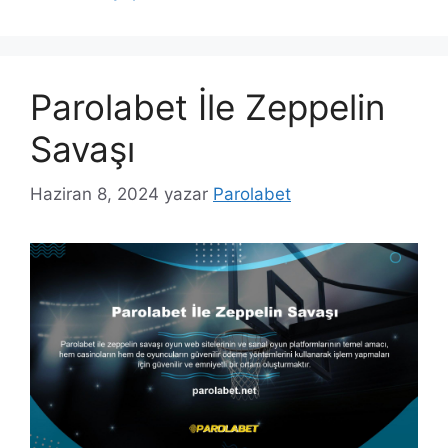
Parolabet İle Zeppelin
Savaşı
Haziran 8, 2024
yazar
Parolabet