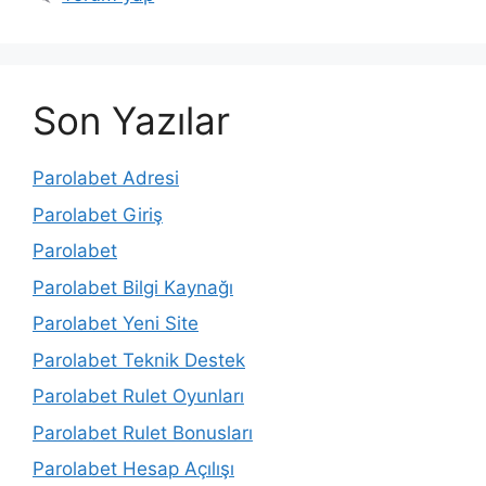
Son Yazılar
Parolabet Adresi
Parolabet Giriş
Parolabet
Parolabet Bilgi Kaynağı
Parolabet Yeni Site
Parolabet Teknik Destek
Parolabet Rulet Oyunları
Parolabet Rulet Bonusları
Parolabet Hesap Açılışı