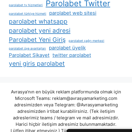
Parolabet Twitter
parolabet tv hizmetleri
parolabet web sitesi
parolabet türkiye hizmeti
parolabet whatsapp
parolabet yeni adresi
Parolabet Yeni Giriş
parolabet çağrı merkezi
parolabet üyelik
parolabet üye avantajları
Parolabet Şikayet
twitter parolabet
yeni giris parolabet
Avrasya'nın en büyük reklam platformunda olmak için
Microsoft Teams:
reklam@avrasyamarketing.com
adresimizden veya Telegram: @Avrasyamarketing
adresimizden irtibat kurabilirsiniz. (Tek iletişim
adreslerimiz teams / telegram ve mail adresimizdir.
Harici hiçbir iletişim adresimiz bulunmamaktadır.
Lütfen itibar etmeyiniz.) Türkiye yasalarına göre 7258