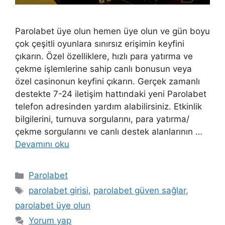
Parolabet üye olun hemen üye olun ve gün boyu
çok çeşitli oyunlara sınırsız erişimin keyfini
çıkarın. Özel özelliklere, hızlı para yatırma ve
çekme işlemlerine sahip canlı bonusun veya
özel casinonun keyfini çıkarın. Gerçek zamanlı
destekte 7-24 iletişim hattındaki yeni Parolabet
telefon adresinden yardım alabilirsiniz. Etkinlik
bilgilerini, turnuva sorgularını, para yatırma/
çekme sorgularını ve canlı destek alanlarının …
Devamını oku
Kategoriler
Parolabet
Etiketler
parolabet girisi
,
parolabet güven sağlar
,
parolabet üye olun
Yorum yap