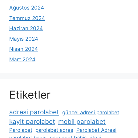
Ağustos 2024
Temmuz 2024
Haziran 2024
Mayıs 2024
Nisan 2024
Mart 2024
Etiketler
adresi parolabet
güncel adresi parolabet
kayit parolabet
mobil parolabet
Parolabet
parolabet adres
Parolabet Adresi
parolabet bahis
parolabet bahis sitesi