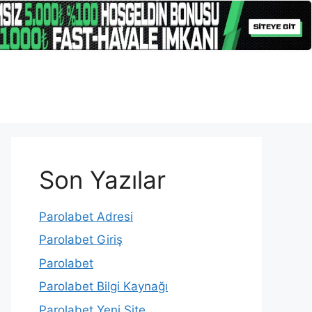
Son Yazılar
Parolabet Adresi
Parolabet Giriş
Parolabet
Parolabet Bilgi Kaynağı
Parolabet Yeni Site