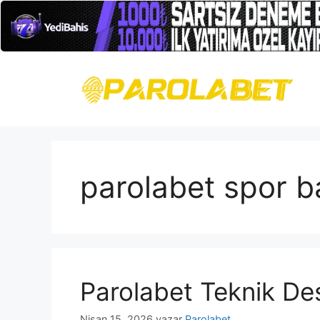
İçeriğe
atla
parolabet spor ba
Parolabet Teknik De
Nisan 15, 2026
yazar
Parolabet