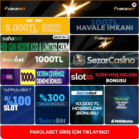
×
PAROLABET GİRİŞ İÇİN TIKLAYINIZ!