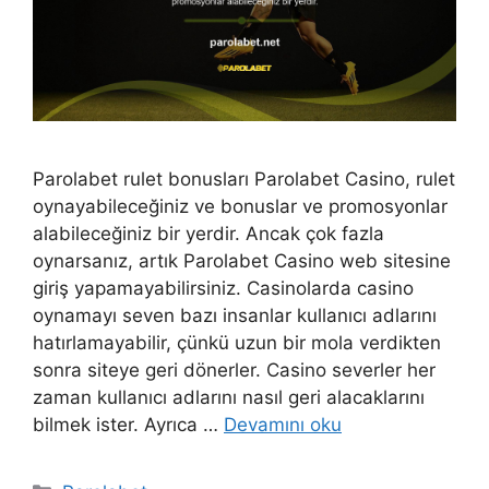
Parolabet rulet bonusları Parolabet Casino, rulet
oynayabileceğiniz ve bonuslar ve promosyonlar
alabileceğiniz bir yerdir. Ancak çok fazla
oynarsanız, artık Parolabet Casino web sitesine
giriş yapamayabilirsiniz. Casinolarda casino
oynamayı seven bazı insanlar kullanıcı adlarını
hatırlamayabilir, çünkü uzun bir mola verdikten
sonra siteye geri dönerler. Casino severler her
zaman kullanıcı adlarını nasıl geri alacaklarını
bilmek ister. Ayrıca …
Devamını oku
Kategoriler