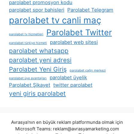
parolabet promosyon kodu
parolabet spor bahisleri
Parolabet Telegram
parolabet tv canli maç
Parolabet Twitter
parolabet tv hizmetleri
parolabet web sitesi
parolabet türkiye hizmeti
parolabet whatsapp
parolabet yeni adresi
Parolabet Yeni Giriş
parolabet çağrı merkezi
parolabet üyelik
parolabet üye avantajları
Parolabet Şikayet
twitter parolabet
yeni giris parolabet
Avrasya'nın en büyük reklam platformunda olmak için
Microsoft Teams:
reklam@avrasyamarketing.com