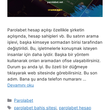
Parolabet hesap açılışı özellikle şirketin
açılışında, hesap sahipleri vb. Bu satırın arama
işlevi, başka kimseye sormadan birisi tarafından
değiştirildi. Bu, işletmelerle konuşmak isteyen
insanlar için daha iyidir. Başka bir yöntem
kullanarak onları aramadan ofise ulaşabilirsiniz.
Durum şu anda iyi. Bu özeti bir düğmeye
tıklayarak web sitesinde görebilirsiniz. Bu son
adım. Bana şu anda telefon numaranı …
Devamını oku
Kategoriler
Parolabet
Etiketler
parolabet bahis sitesi
,
parolabet hesap