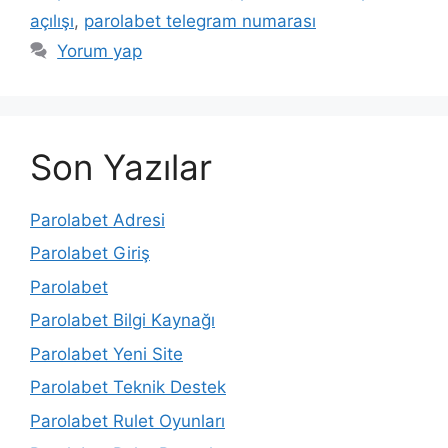
açılışı
,
parolabet telegram numarası
Yorum yap
Son Yazılar
Parolabet Adresi
Parolabet Giriş
Parolabet
Parolabet Bilgi Kaynağı
Parolabet Yeni Site
Parolabet Teknik Destek
Parolabet Rulet Oyunları