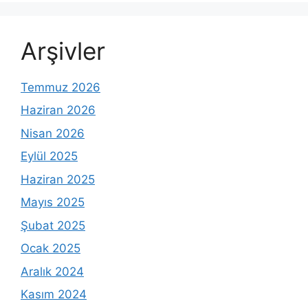
Arşivler
Temmuz 2026
Haziran 2026
Nisan 2026
Eylül 2025
Haziran 2025
Mayıs 2025
Şubat 2025
Ocak 2025
Aralık 2024
Kasım 2024