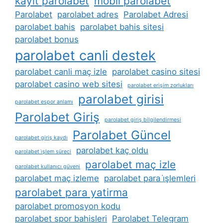
kayit parolabet
mobil parolabet
Parolabet
parolabet adres
Parolabet Adresi
parolabet bahis
parolabet bahis sitesi
parolabet bonus
parolabet canli destek
parolabet canli maç izle
parolabet casino sitesi
parolabet casino web sitesi
parolabet erişim zorlukları
parolabet girisi
parolabet espor anlamı
Parolabet Giriş
parolabet giriş bilgilendirmesi
Parolabet Güncel
parolabet giriş kaydı
parolabet kaç oldu
parolabet i̇şlem süreci
parolabet maç izle
parolabet kullanıcı güveni
parolabet maç izleme
parolabet para i̇şlemleri
parolabet para yatirma
parolabet promosyon kodu
parolabet spor bahisleri
Parolabet Telegram