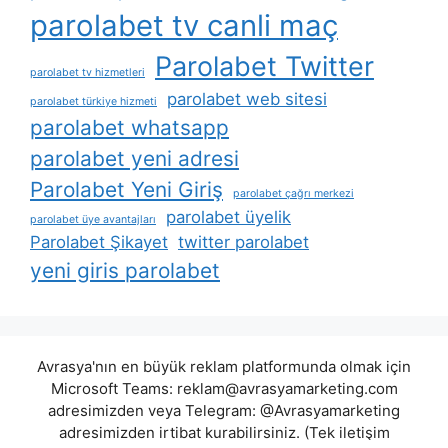
parolabet tv canli maç
Parolabet Twitter
parolabet tv hizmetleri
parolabet web sitesi
parolabet türkiye hizmeti
parolabet whatsapp
parolabet yeni adresi
Parolabet Yeni Giriş
parolabet çağrı merkezi
parolabet üyelik
parolabet üye avantajları
Parolabet Şikayet
twitter parolabet
yeni giris parolabet
Avrasya'nın en büyük reklam platformunda olmak için
Microsoft Teams:
reklam@avrasyamarketing.com
adresimizden veya Telegram: @Avrasyamarketing
adresimizden irtibat kurabilirsiniz. (Tek iletişim