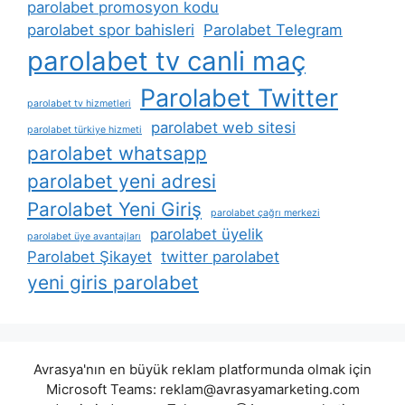
parolabet promosyon kodu
parolabet spor bahisleri
Parolabet Telegram
parolabet tv canli maç
Parolabet Twitter
parolabet tv hizmetleri
parolabet web sitesi
parolabet türkiye hizmeti
parolabet whatsapp
parolabet yeni adresi
Parolabet Yeni Giriş
parolabet çağrı merkezi
parolabet üyelik
parolabet üye avantajları
Parolabet Şikayet
twitter parolabet
yeni giris parolabet
Avrasya'nın en büyük reklam platformunda olmak için
Microsoft Teams:
reklam@avrasyamarketing.com