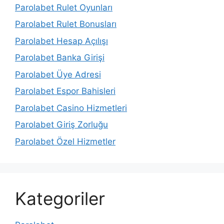
Parolabet Rulet Oyunları
Parolabet Rulet Bonusları
Parolabet Hesap Açılışı
Parolabet Banka Girişi
Parolabet Üye Adresi
Parolabet Espor Bahisleri
Parolabet Casino Hizmetleri
Parolabet Giriş Zorluğu
Parolabet Özel Hizmetler
Kategoriler