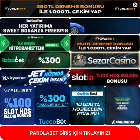
×
PAROLABET GİRİŞ İÇİN TIKLAYINIZ!