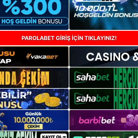
PAROLABET GİRİŞ İÇİN TIKLAYINIZ!