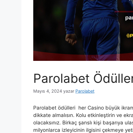
Parolabet Ödüller
Mayıs 4, 2024
yazar
Parolabet
Parolabet ödülleri her Casino büyük ikram
dikkate almalısın. Kolu etkinleştirin ve ekr
olacaksınız. Birkaç şanslı kişi başarıya u
milyonlarca izleyicinin ilgisini çekmeye ye