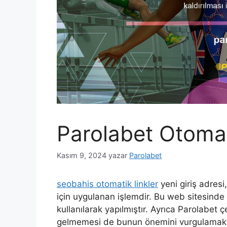
Parolabet Otomat
Kasım 9, 2024
yazar
Parolabet
seobahis otomatik linkler
yeni giriş adresi,
için uygulanan işlemdir. Bu web sitesinde
kullanılarak yapılmıştır. Ayrıca Parolabet 
gelmemesi de bunun önemini vurgulamakta