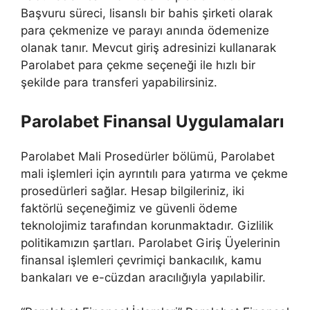
Başvuru süreci, lisanslı bir bahis şirketi olarak
para çekmenize ve parayı anında ödemenize
olanak tanır. Mevcut giriş adresinizi kullanarak
Parolabet para çekme seçeneği ile hızlı bir
şekilde para transferi yapabilirsiniz.
Parolabet Finansal Uygulamaları
Parolabet Mali Prosedürler bölümü, Parolabet
mali işlemleri için ayrıntılı para yatırma ve çekme
prosedürleri sağlar. Hesap bilgileriniz, iki
faktörlü seçeneğimiz ve güvenli ödeme
teknolojimiz tarafından korunmaktadır. Gizlilik
politikamızın şartları. Parolabet Giriş Üyelerinin
finansal işlemleri çevrimiçi bankacılık, kamu
bankaları ve e-cüzdan aracılığıyla yapılabilir.