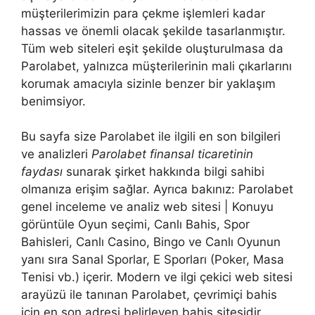
müşterilerimizin para çekme işlemleri kadar
hassas ve önemli olacak şekilde tasarlanmıştır.
Tüm web siteleri eşit şekilde oluşturulmasa da
Parolabet, yalnızca müşterilerinin mali çıkarlarını
korumak amacıyla sizinle benzer bir yaklaşım
benimsiyor.
Bu sayfa size Parolabet ile ilgili en son bilgileri
ve analizleri
Parolabet finansal ticaretinin
faydası
sunarak şirket hakkında bilgi sahibi
olmanıza erişim sağlar. Ayrıca bakınız: Parolabet
genel inceleme ve analiz web sitesi | Konuyu
görüntüle Oyun seçimi, Canlı Bahis, Spor
Bahisleri, Canlı Casino, Bingo ve Canlı Oyunun
yanı sıra Sanal Sporlar, E Sporları (Poker, Masa
Tenisi vb.) içerir. Modern ve ilgi çekici web sitesi
arayüzü ile tanınan Parolabet, çevrimiçi bahis
için en son adresi belirleyen bahis sitesidir.