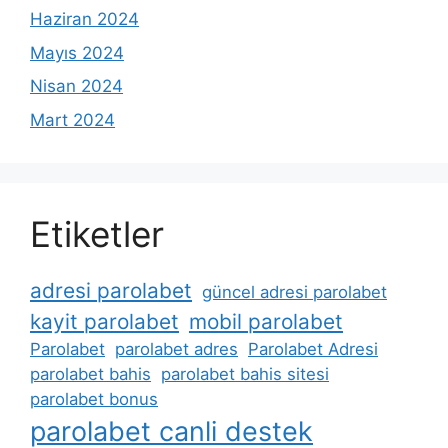
Haziran 2024
Mayıs 2024
Nisan 2024
Mart 2024
Etiketler
adresi parolabet
güncel adresi parolabet
kayit parolabet
mobil parolabet
Parolabet
parolabet adres
Parolabet Adresi
parolabet bahis
parolabet bahis sitesi
parolabet bonus
parolabet canli destek