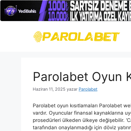
İçeriğe
atla
Parolabet Oyun K
Haziran 11, 2025
yazar
Parolabet
Parolabet oyun kısıtlamaları Parolabet we
vardır. Oyuncular finansal kaynaklarına uyg
prosedürleri ülkeden ülkeye değişebilir. ‘C
tarafından onaylanmadığı için döviz yatırım