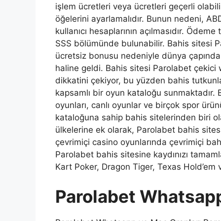
işlem ücretleri veya ücretleri geçerli olabi
öğelerini ayarlamalıdır. Bunun nedeni, ABD
kullanıcı hesaplarının açılmasıdır. Ödeme t
SSS bölümünde bulunabilir. Bahis sitesi Par
ücretsiz bonusu nedeniyle dünya çapında d
haline geldi. Bahis sitesi Parolabet çekici 
dikkatini çekiyor, bu yüzden bahis tutkunla
kapsamlı bir oyun kataloğu sunmaktadır. B
oyunları, canlı oyunlar ve birçok spor ürü
kataloğuna sahip bahis sitelerinden biri o
ülkelerine ek olarak, Parolabet bahis sites
çevrimiçi casino oyunlarında çevrimiçi bah
Parolabet bahis sitesine kaydınızı tamaml
Kart Poker, Dragon Tiger, Texas Hold’em ve
Parolabet Whatsap