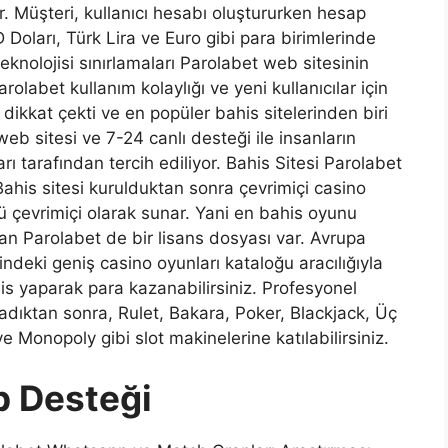
lir. Müşteri, kullanıcı hesabı oluştururken hesap
 Doları, Türk Lira ve Euro gibi para birimlerinde
eknolojisi sınırlamaları Parolabet web sitesinin
olabet kullanım kolaylığı ve yeni kullanıcılar için
ikkat çekti ve en popüler bahis sitelerinden biri
web sitesi ve 7-24 canlı desteği ile insanların
rı tarafından tercih ediliyor. Bahis Sitesi Parolabet
ahis sitesi kurulduktan sonra çevrimiçi casino
nü çevrimiçi olarak sunar. Yani en bahis oyunu
lan Parolabet de bir lisans dosyası var. Avrupa
indeki geniş casino oyunları kataloğu aracılığıyla
is yaparak para kazanabilirsiniz. Profesyonel
adıktan sonra, Rulet, Bakara, Poker, Blackjack, Üç
 Monopoly gibi slot makinelerine katılabilirsiniz.
p Desteği