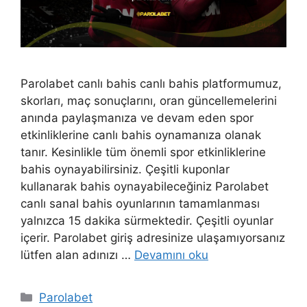
Parolabet canlı bahis canlı bahis platformumuz,
skorları, maç sonuçlarını, oran güncellemelerini
anında paylaşmanıza ve devam eden spor
etkinliklerine canlı bahis oynamanıza olanak
tanır. Kesinlikle tüm önemli spor etkinliklerine
bahis oynayabilirsiniz. Çeşitli kuponlar
kullanarak bahis oynayabileceğiniz Parolabet
canlı sanal bahis oyunlarının tamamlanması
yalnızca 15 dakika sürmektedir. Çeşitli oyunlar
içerir. Parolabet giriş adresinize ulaşamıyorsanız
lütfen alan adınızı …
Devamını oku
Kategoriler
Parolabet