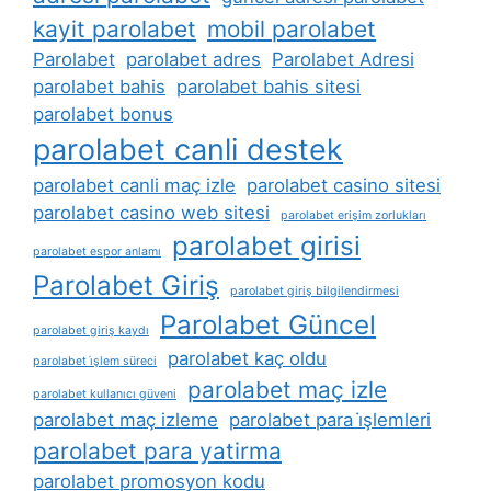
kayit parolabet
mobil parolabet
Parolabet
parolabet adres
Parolabet Adresi
parolabet bahis
parolabet bahis sitesi
parolabet bonus
parolabet canli destek
parolabet canli maç izle
parolabet casino sitesi
parolabet casino web sitesi
parolabet erişim zorlukları
parolabet girisi
parolabet espor anlamı
Parolabet Giriş
parolabet giriş bilgilendirmesi
Parolabet Güncel
parolabet giriş kaydı
parolabet kaç oldu
parolabet i̇şlem süreci
parolabet maç izle
parolabet kullanıcı güveni
parolabet maç izleme
parolabet para i̇şlemleri
parolabet para yatirma
parolabet promosyon kodu