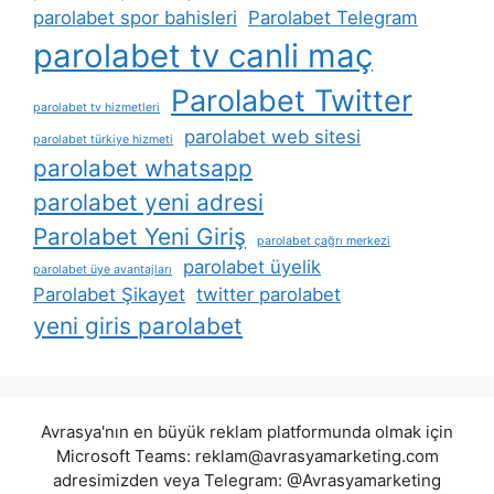
parolabet spor bahisleri
Parolabet Telegram
parolabet tv canli maç
Parolabet Twitter
parolabet tv hizmetleri
parolabet web sitesi
parolabet türkiye hizmeti
parolabet whatsapp
parolabet yeni adresi
Parolabet Yeni Giriş
parolabet çağrı merkezi
parolabet üyelik
parolabet üye avantajları
Parolabet Şikayet
twitter parolabet
yeni giris parolabet
Avrasya'nın en büyük reklam platformunda olmak için
Microsoft Teams:
reklam@avrasyamarketing.com
adresimizden veya Telegram: @Avrasyamarketing