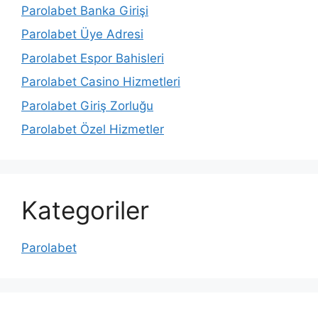
Parolabet Banka Girişi
Parolabet Üye Adresi
Parolabet Espor Bahisleri
Parolabet Casino Hizmetleri
Parolabet Giriş Zorluğu
Parolabet Özel Hizmetler
Kategoriler
Parolabet