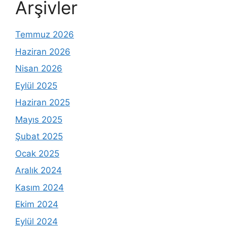
Arşivler
Temmuz 2026
Haziran 2026
Nisan 2026
Eylül 2025
Haziran 2025
Mayıs 2025
Şubat 2025
Ocak 2025
Aralık 2024
Kasım 2024
Ekim 2024
Eylül 2024