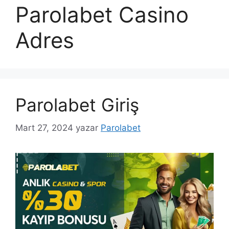
Parolabet Casino
Adres
Parolabet Giriş
Mart 27, 2024
yazar
Parolabet