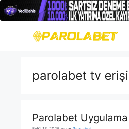
İçeriğe
atla
parolabet tv eriş
Parolabet Uygulama
Eylül 13, 2025
yazar
Parolabet