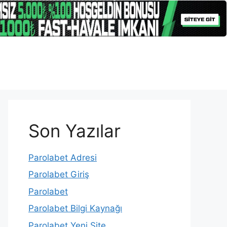
Son Yazılar
Parolabet Adresi
Parolabet Giriş
Parolabet
Parolabet Bilgi Kaynağı
Parolabet Yeni Site