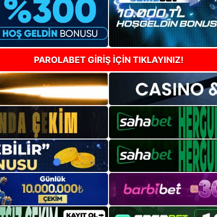
PAROLABET GİRİŞ İÇİN TIKLAYINIZ!