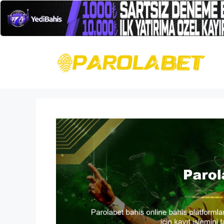
İçeriğe
atla