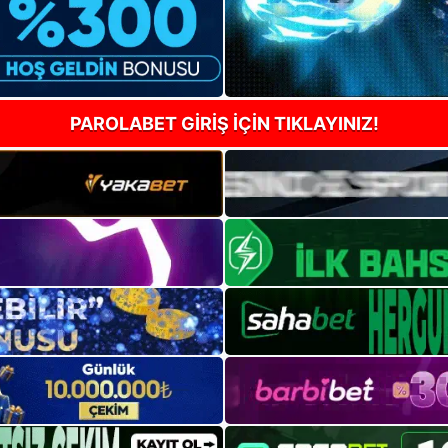
PAROLABET GİRİŞ İÇİN TIKLAYINIZ!