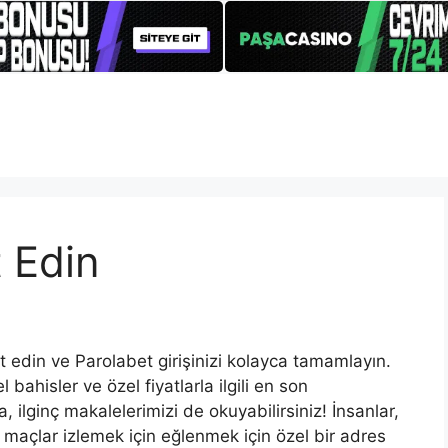
t Edin
t edin ve Parolabet girişinizi kolayca tamamlayın.
 bahisler ve özel fiyatlarla ilgili en son
, ilginç makalelerimizi de okuyabilirsiniz! İnsanlar,
açlar izlemek için eğlenmek için özel bir adres