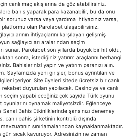
çin canlı maç akışlarına da göz atabilirsiniz.
klere bahis yaparak para kazanabilir, bu da onu
bir sorunuz varsa veya yardıma ihtiyacınız varsa,
m platformu olan Parolabet ulaşabilirsiniz.
yıcılarının ihtiyaçlarını karşılayan gelişmiş
 oyun sağlayıcıları aralarından seçim
i sunar. Parolabet son yıllarda büyük bir hit oldu,
uktan sonra, istediğiniz yatırım araçlarını herhangi
niz. Bahislerinizi yapın ve yatırım paranızı alın.
im. Sayfamızda yeni girişler, bonus ayrıntıları ve
iler içeriyor. Site üyeleri sitede ücretsiz bir canlı
e rekabet duyuruları yapılacak. Casino’ya ve canlı
an seçim yapabileceğiniz çok sayıda Türk oyunu
t oyunlarını oynamak maliyetsizdir. Eğlenceye
e Sanal Bahis Etkinliklerinde şansınızı denemeyi
 canlı bahis şirketinin kontrolü dışında
k mevzuatının sınırlamalarından kaynaklanmaktadır.
çin gün sıcak kavuruyor. Adresinizin ne zaman