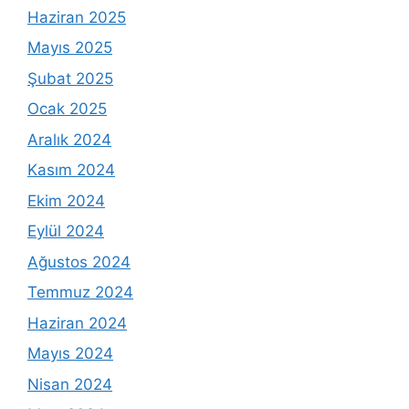
Haziran 2025
Mayıs 2025
Şubat 2025
Ocak 2025
Aralık 2024
Kasım 2024
Ekim 2024
Eylül 2024
Ağustos 2024
Temmuz 2024
Haziran 2024
Mayıs 2024
Nisan 2024