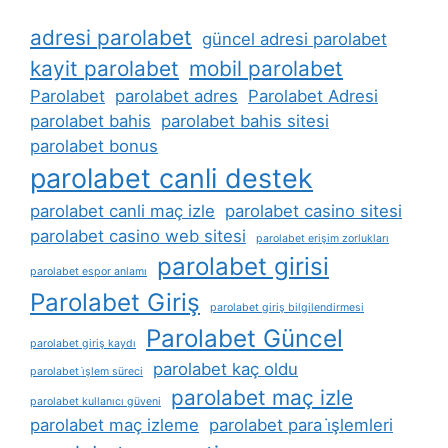
adresi parolabet
güncel adresi parolabet
kayit parolabet
mobil parolabet
Parolabet
parolabet adres
Parolabet Adresi
parolabet bahis
parolabet bahis sitesi
parolabet bonus
parolabet canli destek
parolabet canli maç izle
parolabet casino sitesi
parolabet casino web sitesi
parolabet erişim zorlukları
parolabet girisi
parolabet espor anlamı
Parolabet Giriş
parolabet giriş bilgilendirmesi
Parolabet Güncel
parolabet giriş kaydı
parolabet kaç oldu
parolabet i̇şlem süreci
parolabet maç izle
parolabet kullanıcı güveni
parolabet maç izleme
parolabet para i̇şlemleri