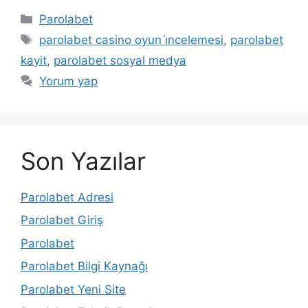
Kategoriler
Parolabet
Etiketler
parolabet casino oyun i̇ncelemesi
,
parolabet
kayit
,
parolabet sosyal medya
Yorum yap
Son Yazılar
Parolabet Adresi
Parolabet Giriş
Parolabet
Parolabet Bilgi Kaynağı
Parolabet Yeni Site