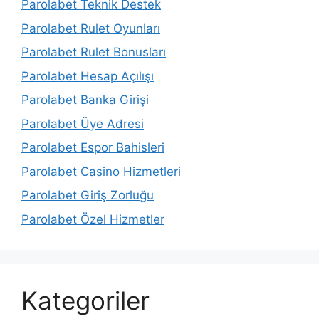
Parolabet Teknik Destek
Parolabet Rulet Oyunları
Parolabet Rulet Bonusları
Parolabet Hesap Açılışı
Parolabet Banka Girişi
Parolabet Üye Adresi
Parolabet Espor Bahisleri
Parolabet Casino Hizmetleri
Parolabet Giriş Zorluğu
Parolabet Özel Hizmetler
Kategoriler