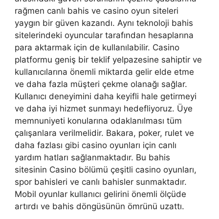
rağmen canlı bahis ve casino oyun siteleri
yaygın bir güven kazandı. Aynı teknoloji bahis
sitelerindeki oyuncular tarafından hesaplarına
para aktarmak için de kullanılabilir. Casino
platformu geniş bir teklif yelpazesine sahiptir ve
kullanıcılarına önemli miktarda gelir elde etme
ve daha fazla müşteri çekme olanağı sağlar.
Kullanıcı deneyimini daha keyifli hale getirmeyi
ve daha iyi hizmet sunmayı hedefliyoruz. Üye
memnuniyeti konularına odaklanılması tüm
çalışanlara verilmelidir. Bakara, poker, rulet ve
daha fazlası gibi casino oyunları için canlı
yardım hatları sağlanmaktadır. Bu bahis
sitesinin Casino bölümü çeşitli casino oyunları,
spor bahisleri ve canlı bahisler sunmaktadır.
Mobil oyunlar kullanıcı gelirini önemli ölçüde
artırdı ve bahis döngüsünün ömrünü uzattı.