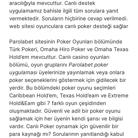
aracılığıyla mevcuttur. Canlı destek
uygulamamız bahisle ilgili tüm sorulara yanıt
vermektedir. Soruların hiçbirine cevap verilmedi.
web sitesi oyunculara canlı poker desteği sağlar
Parolabet sitesinin Poker Oyunları bölümünde
Türk Pokeri, Omaha Hiro Poker ve Omaha Texas
Hold’em mevcuttur. Canlı casino oyunları
bölümü, oyun gruplarını
Parolabet poker
uygulaması
üyelerinize yayınlamak veya onlara
poker seçeneklerini göstermek için gidilecek bir
yerdir. Bu bölümdeki poker oyunu seçimleri
Caribbean Hold’em, Texas Hold’eam ve Extreme
Hold&Eam gibi 7 farklı oyun çeşidinden
oluşmaktadır. Güvenli ve adil bir poker oyunu
sağlamak için her üyenin kendi şansı ve bilgisi
vardır. Canlı Poker oynamak için güvenilir bir
para kaynağı mı? Sorularının yanıtlandığı kabul