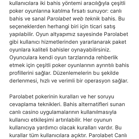
kullanıcılara iki bahis yöntemi aracılığıyla çeşitli
poker oyunlarına katılma fırsatı sunuyor: canlı
bahis ve sanal
Parolabet web teknik
bahis. Bu
seçeneklerden herhangi biri için ticari satış
yapılabilir. Oyun altyapımız sayesinde Parolabet
gibi kullanıcı hizmetlerinden yararlanarak paket
oyunlara kaliteli bahisler oynayabilirsiniz.
Oyunculara kendi oyun tarzlarında rehberlik
etmek için çeşitli poker oyunlarının ayrıntılı bahis
profillerini sağlar. Düzenlemelerin bu şekilde
derlenmesi, hızlı ve verimli bir operasyon sağlar.
Parolabet pokerinin kuralları ve her soruyu
cevaplama teknikleri. Bahis alternatifleri sunan
canlı casino uygulamalarının kullanılmasıyla
kullanıcı etkileşimi artırılabilir. Her oyunun
kullanıcıya yardımcı olacak kuralları vardır. Bu
kurallar tüm kullanıcılara açıktır. Parolabet Canlı