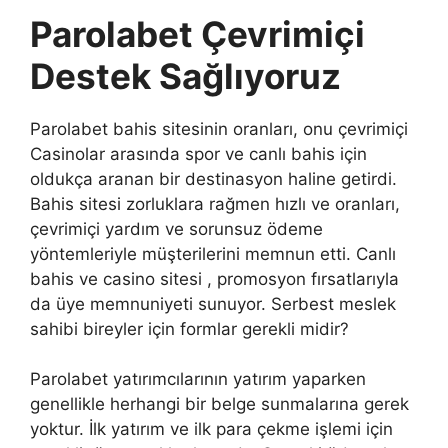
Parolabet Çevrimiçi
Destek Sağlıyoruz
Parolabet bahis sitesinin oranları, onu çevrimiçi
Casinolar arasında spor ve canlı bahis için
oldukça aranan bir destinasyon haline getirdi.
Bahis sitesi zorluklara rağmen hızlı ve oranları,
çevrimiçi yardım ve sorunsuz ödeme
yöntemleriyle müşterilerini memnun etti. Canlı
bahis ve casino sitesi , promosyon fırsatlarıyla
da üye memnuniyeti sunuyor. Serbest meslek
sahibi bireyler için formlar gerekli midir?
Parolabet yatırımcılarının yatırım yaparken
genellikle herhangi bir belge sunmalarına gerek
yoktur. İlk yatırım ve ilk para çekme işlemi için