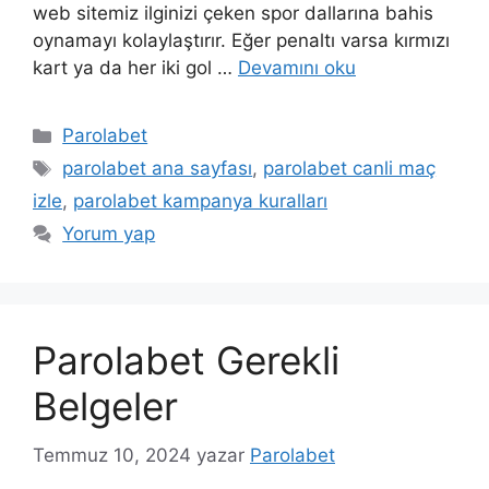
web sitemiz ilginizi çeken spor dallarına bahis
oynamayı kolaylaştırır. Eğer penaltı varsa kırmızı
kart ya da her iki gol …
Devamını oku
Kategoriler
Parolabet
Etiketler
parolabet ana sayfası
,
parolabet canli maç
izle
,
parolabet kampanya kuralları
Yorum yap
Parolabet Gerekli
Belgeler
Temmuz 10, 2024
yazar
Parolabet