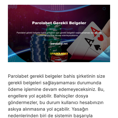
Parolabet gerekli belgeler bahis şirketinin size
gerekli belgeleri sağlayamaması durumunda
ödeme işlemine devam edemeyeceksiniz. Bu,
engellere yol açabilir. Bahisçiler dosya
göndermezler, bu durum kullanıcı hesabınızın
askıya alınmasına yol açabilir. Yasağın
nedenlerinden biri de sistemin başarıyla