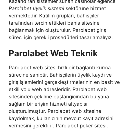
Kazandıran sistemler sunan casinolar eğlence
Parolabet üyelik sistemi
sektörüne hizmet
vermektedir. Katılım grupları, bahisçiler
tarafından tercih ettikleri bahis sitesine
bağlanmak için oluşturulur. Parolabet giriş
süreci için gerekli prosedürleri tasarlamalıyız.
Parolabet Web Teknik
Parolabet web sitesi hızlı bir bağlantı kurma
sürecine sahiptir. Bahisçilerin üyelik kaydı ve
giriş işlemlerini gerçekleştirmelerinin en basit ve
etkili yolu web adresleridir. Parolabet web
sitesinden çekilme başlangıcından bu yana
sağlam bir erişim hizmeti altyapısı
oluşturulmuştur. Parolabet web sitesine
kaydolmak, kullanıcının mevcut kayıt adresini
vermesini gerektirir. Parolabet poker sitesi,