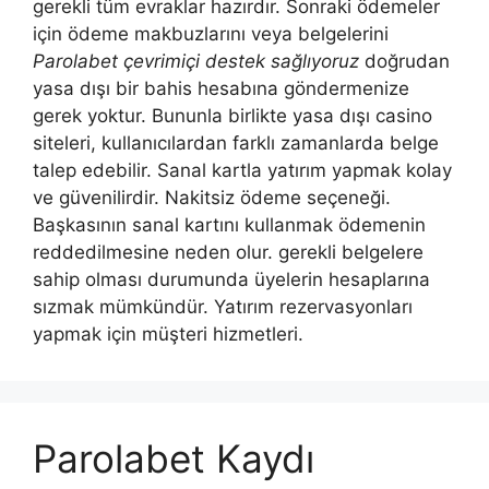
gerekli tüm evraklar hazırdır. Sonraki ödemeler
için ödeme makbuzlarını veya belgelerini
Parolabet çevrimiçi destek sağlıyoruz
doğrudan
yasa dışı bir bahis hesabına göndermenize
gerek yoktur. Bununla birlikte yasa dışı casino
siteleri, kullanıcılardan farklı zamanlarda belge
talep edebilir. Sanal kartla yatırım yapmak kolay
ve güvenilirdir. Nakitsiz ödeme seçeneği.
Başkasının sanal kartını kullanmak ödemenin
reddedilmesine neden olur. gerekli belgelere
sahip olması durumunda üyelerin hesaplarına
sızmak mümkündür. Yatırım rezervasyonları
yapmak için müşteri hizmetleri.
Parolabet Kaydı